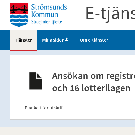
E-tjän
Tjänster
Mina sidor
Om e-tjänster
Ansökan om registrer
och 16 lotterilagen
Blankett för utskrift.