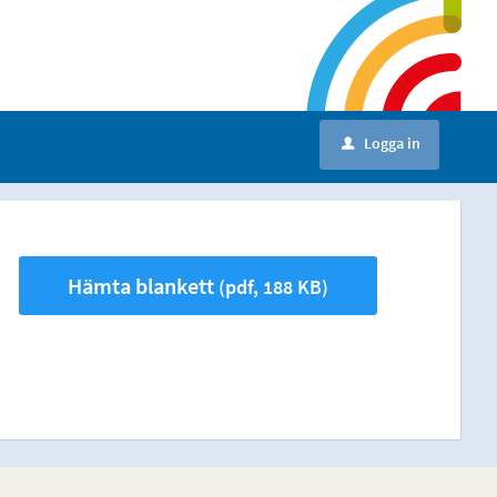
Logga in
u
Hämta blankett
(pdf, 188 KB)