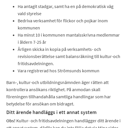
Ha antagit stadgar, samt ha en på demokratisk väg
vald styrelse
Bedriva verksamhet för flickor och pojkar inom
kommunen
Ha minst 10 i kommunen mantalsskrivna medlemmar
i åldern 7-25 år
Årligen skicka in kopia på verksamhets- och
revisionsberättelse samt balansräkning till kultur-och
fritidsavdelningen.
Vara registrerad hos Strömsunds kommun
Barn-, kultur-och utbildningsnämnden äger rätten att
kontrollera ansökans riktighet. På anmodan skall
föreningen tillhandahålla samtliga handlingar som har
betydelse för ansökan om bidraget.
Ditt ärende handläggs i ett annat system
Obs!
Kultur- och fritidsavdelningen handlägger ditt ärende i
ett annat system, därför kan du inte följa det via Mina sidor