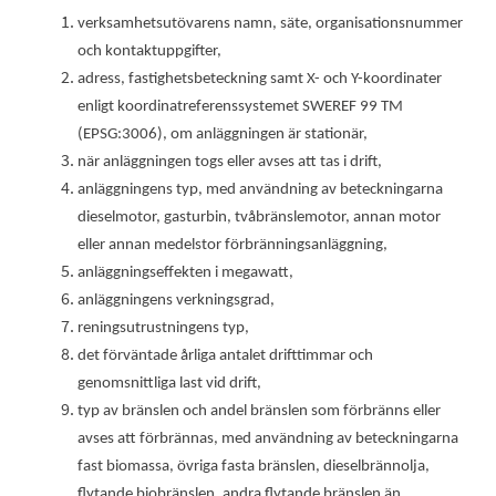
verksamhetsutövarens namn, säte, organisationsnummer
och kontaktuppgifter,
adress, fastighetsbeteckning samt X- och Y-koordinater
enligt koordinatreferenssystemet SWEREF 99 TM
(EPSG:3006), om anläggningen är stationär,
när anläggningen togs eller avses att tas i drift,
anläggningens typ, med användning av beteckningarna
dieselmotor, gasturbin, tvåbränslemotor, annan motor
eller annan medelstor förbränningsanläggning,
anläggningseffekten i megawatt,
anläggningens verkningsgrad,
reningsutrustningens typ,
det förväntade årliga antalet drifttimmar och
genomsnittliga last vid drift,
typ av bränslen och andel bränslen som förbränns eller
avses att förbrännas, med användning av beteckningarna
fast biomassa, övriga fasta bränslen, dieselbrännolja,
flytande biobränslen, andra flytande bränslen än