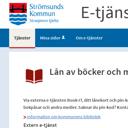
E-tjän
Tjänster
Mina sidor
Om e-tjänster
Lån av böcker och 
Via externa e-tjänsten Book-IT, ditt lånekort och pin-
bokpåsar och andra medier. Saknar du pin-kod? Kontak
Information om kommunens bibliotek
Extern e-tjänst