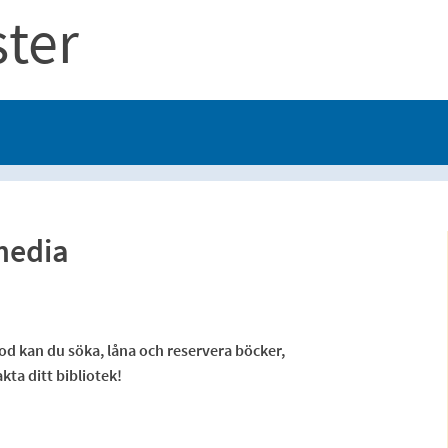
ster
media
kod kan du söka, låna och reservera böcker,
ta ditt bibliotek!