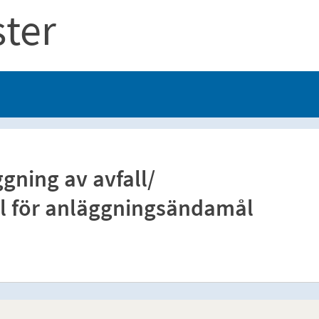
ster
ning av avfall/
ll för anläggningsändamål