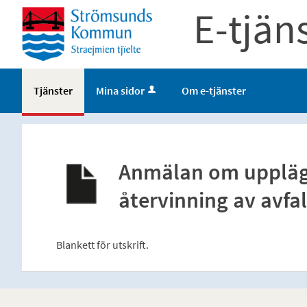
E-tjän
Tjänster
Mina sidor
Om e-tjänster
Anmälan om upplägg
återvinning av avfa
Blankett för utskrift.