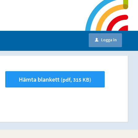
Logga in
u
Hämta blankett
(pdf, 315 KB)