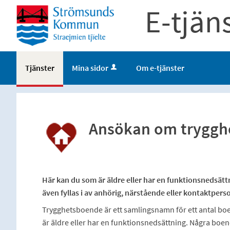
E-tjän
Tjänster
Mina sidor
Om e-tjänster
Ansökan om tryggh
Här kan du som är äldre eller har en funktionsnedsä
även fyllas i av anhörig, närstående eller kontaktpers
Trygghetsboende är ett samlingsnamn för ett antal boe
är äldre eller har en funktionsnedsättning. Några boend