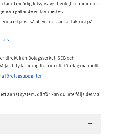
tar ut en årlig tillsynsavgift enligt kommunens
igenom gällande villkor med er.
enna e-tjänst så att vi inte skickar faktura på
plats
ter direkt från Bolagsverket, SCB och
älja att fylla i uppgifter om ditt företag manuellt.
na företagsuppgifter
tt annat system, därför kan du inte följa det via