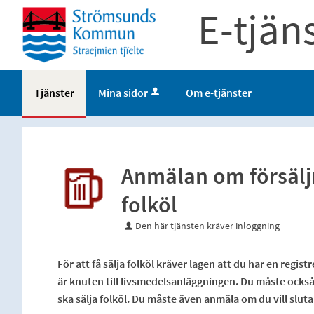
E-tjän
Tjänster
Mina sidor
Om e-tjänster
Anmälan om försälj
folköl
Den här tjänsten kräver inloggning
För att få sälja folköl kräver lagen att du har en regi
är knuten till livsmedelsanläggningen. Du måste ocks
ska sälja folköl. Du måste även anmäla om du vill sluta 