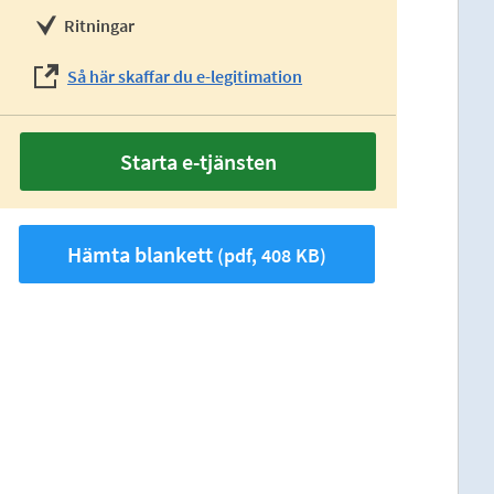
Ritningar
Så här skaffar du e-legitimation
Starta e-tjänsten
Hämta blankett
(pdf, 408 KB)