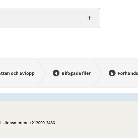
atten och avlopp
Bifogade filer
Förhand
isationsnummer:
212000-2486