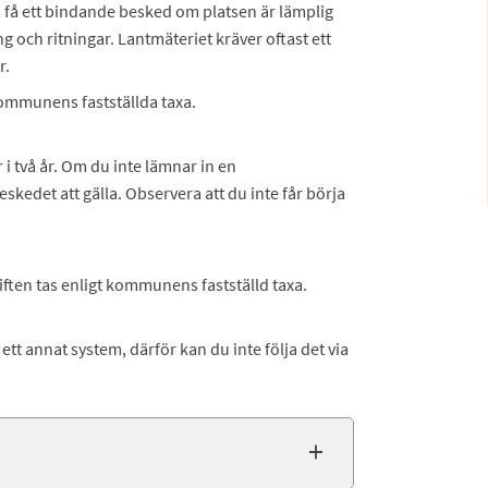
a få ett bindande besked om platsen är lämplig
och ritningar. Lantmäteriet kräver oftast ett
r.
kommunens fastställda taxa.
 två år. Om du inte lämnar in en
edet att gälla. Observera att du inte får börja
giften tas enligt kommunens fastställd taxa.
tt annat system, därför kan du inte följa det via