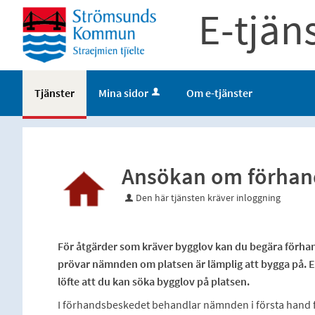
E-tjän
Tjänster
Mina sidor
Om e-tjänster
Ansökan om förhan
Den här tjänsten kräver inloggning
För åtgärder som kräver bygglov kan du begära förh
prövar nämnden om platsen är lämplig att bygga på. E
löfte att du kan söka bygglov på platsen.
I förhandsbeskedet behandlar nämnden i första hand frå