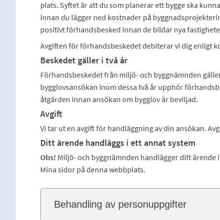
plats. Syftet är att du som planerar ett bygge ska kunn
innan du lägger ned kostnader på byggnadsprojektering 
positivt förhandsbesked innan de bildar nya fastighete
Avgiften för förhandsbeskedet debiterar vi dig enligt 
Beskedet gäller i två år
Förhandsbeskedet från miljö- och byggnämnden gäller i
bygglovsansökan inom dessa två år upphör förhandsbesk
åtgärden innan ansökan om bygglov är beviljad.
Avgift
Vi tar ut en avgift för handläggning av din ansökan. Av
Ditt ärende handläggs i ett annat system
Obs!
Miljö- och byggnämnden handlägger ditt ärende i e
Mina sidor på denna webbplats.
Behandling av personuppgifter